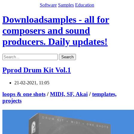
Software
Samples
Education
Downloadsamples - all for
composers and sound
producers. Daily updates!
Search
Pprod Drum Kit Vol.1
21-02-2021, 11:05
loops & one shots
/
MIDI, SF, Akai
/
templates,
projects