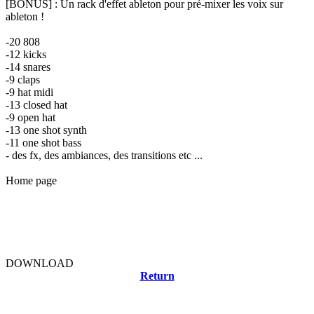
[BONUS] : Un rack d'effet ableton pour pré-mixer les voix sur
ableton !
-20 808
-12 kicks
-14 snares
-9 claps
-9 hat midi
-13 closed hat
-9 open hat
-13 one shot synth
-11 one shot bass
- des fx, des ambiances, des transitions etc ...
Home page
DOWNLOAD
Return
Related news